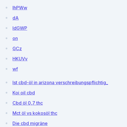
lhPWw
dA
ldGWP
on
GCz
HKUVv
wf
Ist cbd-öl in arizona verschreibungspflichtig_
Koi oil cbd
Cbd öl 0,7 thc
Mct öl vs kokosöl thc
Die cbd migräne