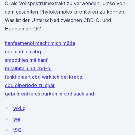
Öl als Vollspektrumextrakt zu verwenden, umso von
dem gesamten Phytokomplex profitieren zu können.
Was ist der Unterschied zwischen CBD-Öl und
Hanfsamen-Öl?
hanfsamenöl macht mich müde
cbd und ich abq
smoothies mit hanf
butalbital und cbd-öl
funktioniert cbd wirklich bei krebs_
cbd ölperiode zu spät
gebührenfreies parken in cbd auckland
wxLq
we
tSQ