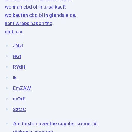
wo man cbd öl in tulsa kauft
wo kaufen cbd öl in glendale ca.
hanf wraps haben thc
cbd nzx
JNzl
HGt
RYdH
Ik
EmZAW
mOrF
SztaC
Am besten over the counter creme für
rückenschmerzen