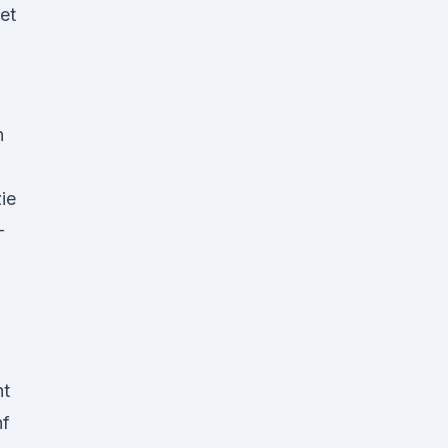
et
n
ie
-
nt
nf