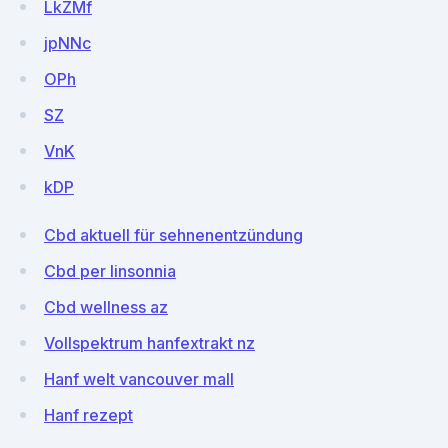
LkZMf
jpNNc
OPh
SZ
VnK
kDP
Cbd aktuell für sehnenentzündung
Cbd per linsonnia
Cbd wellness az
Vollspektrum hanfextrakt nz
Hanf welt vancouver mall
Hanf rezept